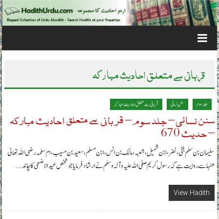
Skip to content
قربانی سے متعلق احادیث مبارکہ
جلد سوم
سنن نسائی
قربانی سے متعلق احادیث مبارکہ
سنن نسائی – جلد سوم – قربانی سے متعلق احادیث مبارکہ
– حدیث 670
سلیمان بن سلم بلخی، نضر، ابن شمیل، شعبہ، مالک بن انس، ابن مسلم، سعید بن مسیب، ام سلمہ رضی اللہ تعالیٰ
عنہا سے روایت ہے کہ رسول کریم صلی اللہ علیہ وآلہ وسلم نے ارشاد فرمایا جو شخص عید الاضحی کا چاند……
View Hadith