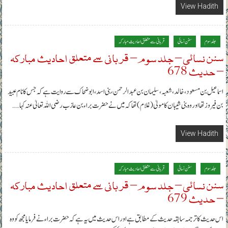
View Hadith
جلد سوم
سنن نسائی
قربانی سے متعلق احادیث مبارکہ
سنن نسائی – جلد سوم – قربانی سے متعلق احادیث مبارکہ
– حدیث 678
اسماعیل بن مسعود، خالد، شعبہ، سلیمان بن عبدالرحمن، بنی اسد، ابوضحاک سے روایت ہے کہ جس کا نام عبید
بن فیروز تھا اور وہ بنی شیبان کا مولیٰ (غلام) تھا کہ میں نے حضرت براء بن عازب رضی اللہ تعالیٰ عنہ کہا……
View Hadith
جلد سوم
سنن نسائی
قربانی سے متعلق احادیث مبارکہ
سنن نسائی – جلد سوم – قربانی سے متعلق احادیث مبارکہ
– حدیث 679
اس حدیث کا ترجمہ سابقہ حدیث کے مطابق ہے اور اس حدیث میں یہ ہے کہ حضرت براء نے فرمایا مجھ کو وہ