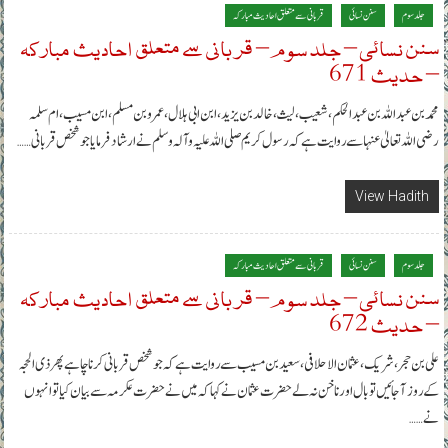
جلد سوم
سنن نسائی
قربانی سے متعلق احادیث مبارکہ
سنن نسائی – جلد سوم – قربانی سے متعلق احادیث مبارکہ
– حدیث 671
محمد بن عبداللہ بن عبدالحکم، شعیب، لیث، خالد بن یزید، ابن ابی ہلال، عمرو بن مسلم، ابن مسیب، ام سلمہ
رضی اللہ تعالیٰ عنہا سے روایت ہے کہ رسول کریم صلی اللہ علیہ وآلہ وسلم نے ارشاد فرمایا جو شخص قربانی……
View Hadith
جلد سوم
سنن نسائی
قربانی سے متعلق احادیث مبارکہ
سنن نسائی – جلد سوم – قربانی سے متعلق احادیث مبارکہ
– حدیث 672
علی بن حجر، شریک، عثمان الاحلافی، سعید بن مسیب سے روایت ہے کہ جو شخص قربانی کرنا چاہے پھر ذی الحجہ
کے روز آجائیں تو بال اور ناخن نہ لے حضرت عثمان نے کہا کہ میں نے حضرت عکرمہ سے بیان کیا تو انہوں
نے……