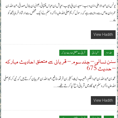
یونس بن عبدالاعلی، ابن وہب، سعید بن ابی ایوب، عیاش بن عباس قتبانی، عیسیٰ بن ہلال صدفی، عبداللہ بن
عمرو بن عاص سے روایت ہے کہ رسول کریم صلی اللہ علیہ وآلہ وسلم نے ایک شخص سے ارشاد فرمایا مجھ کو
ماہ……
View Hadith
جلد سوم
سنن نسائی
قربانی سے متعلق احادیث مبارکہ
سنن نسائی – جلد سوم – قربانی سے متعلق احادیث مبارکہ
– حدیث 675
محمد بن عبداللہ بن عبدالحکم، شعیب، لیث، کثیر بن فرقد، نافع، عبداللہ بن عمر بیان کرتے ہیں کہ نبی کریم صلی
اللہ علیہ وآلہ وسلم عیدگاہ میں قربانی ذبح کیا کرتے تھے۔……
View Hadith