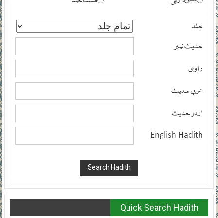
جلد
حدیث نمبر
راوی
عربی حدیث
اردو حدیث
English Hadith
Quick Search Hadith