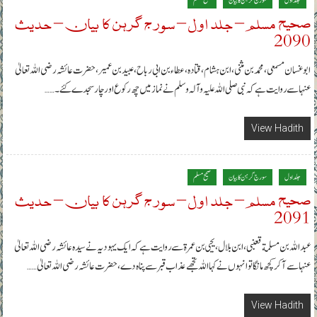
جلد اول
سورج گرہن کا بیان
صحیح مسلم
صحیح مسلم – جلد اول – سورج گرہن کا بیان – حدیث
2090
ابوغسان مسمعی، محمد بن مثنی، ابن ہشام، قتادہ، عطاء بن ابی رباح، عبید بن عمیر، حضرت عائشہ رضی اللہ تعالیٰ
عنہا سے روایت ہے کہ نبی صلی اللہ علیہ وآلہ وسلم نے نماز میں چھ رکوع اور چار سجدے کئے۔……
View Hadith
جلد اول
سورج گرہن کا بیان
صحیح مسلم
صحیح مسلم – جلد اول – سورج گرہن کا بیان – حدیث
2091
عبداللہ بن مسلمة قعنبی، ابن بلال، یحیی بن عمرة سے روایت ہے کہ ایک یہودیہ نے سیدہ عائشہ رضی اللہ تعالیٰ
عنہا سے آکر کچھ مانگا تو انہوں نے کہا اللہ تجھے عذاب قبر سے پناہ دے، حضرت عائشہ رضی اللہ تعالیٰ……
View Hadith