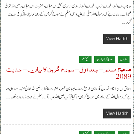
حاجب بن ولید، محمد بن حرب، محمد بن ولید زبیدی، زہری، کثیر بن عباس، حضرت ابن عباس رضی اللہ تعالیٰ
عنہما سے روایت ہے کہ رسول اللہ صلی اللہ علیہ وآلہ وسلم نے سورج گرہن کے دن نماز پڑھائی باقی حدیث
گزر……
View Hadith
جلد اول
سورج گرہن کا بیان
صحیح مسلم
صحیح مسلم – جلد اول – سورج گرہن کا بیان – حدیث
2089
اسحاق بن ابراہیم، محمد بن بکر، ابن جریج، عطاء، عبید بن عمیر، حضرت عائشہ رضی اللہ تعالیٰ عنہا سے روایت
ہے کہ رسول اللہ کے زمانہ میں سورج گرہن ہوگیا تو آپ صلی اللہ علیہ وآلہ وسلم نے بہت زیادہ دیر تک……
View Hadith