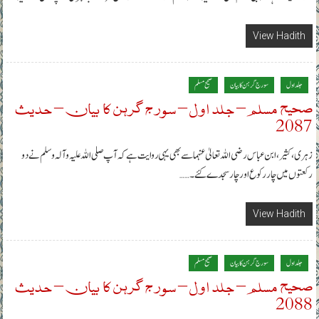
View Hadith
جلد اول
سورج گرہن کا بیان
صحیح مسلم
صحیح مسلم – جلد اول – سورج گرہن کا بیان – حدیث
2087
زہری، کثیر، ابن عباس رضی اللہ تعالیٰ عنہما سے بھی یہی روایت ہے کہ آپ صلی اللہ علیہ وآلہ وسلم نے دو
رکعتوں میں چار رکوع اور چار سجدے کئے۔……
View Hadith
جلد اول
سورج گرہن کا بیان
صحیح مسلم
صحیح مسلم – جلد اول – سورج گرہن کا بیان – حدیث
2088