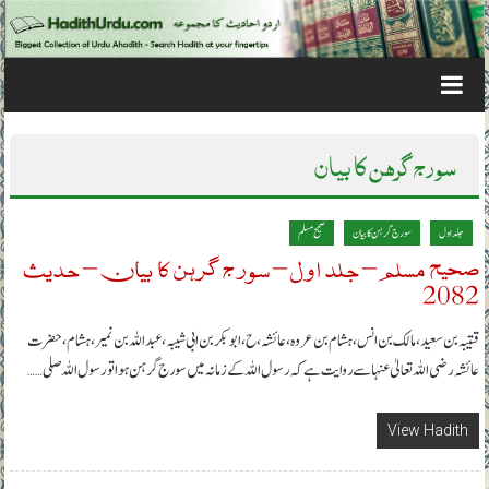
Skip to content
سورج گرہن کا بیان
جلد اول
سورج گرہن کا بیان
صحیح مسلم
صحیح مسلم – جلد اول – سورج گرہن کا بیان – حدیث
2082
قتیبہ بن سعید، مالک بن انس، ہشام بن عروہ، عائشہ، ح ، ابوبکر بن ابی شیبہ، عبداللہ بن نمیر، ہشام، حضرت
عائشہ رضی اللہ تعالیٰ عنہا سے روایت ہے کہ رسول اللہ کے زمانہ میں سورج گرہن ہوا تو رسول اللہ صلی……
View Hadith