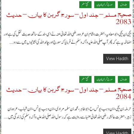
جلد اول
سورج گرہن کا بیان
صحیح مسلم
صحیح مسلم – جلد اول – سورج گرہن کا بیان – حدیث
2083
یحیی بن یحیی، ابومعاویہ، حضرت ہشام بن عروہ رضی اللہ تعالیٰ عنہ نے اسی سند کے ساتھ حدیث نقل کی ہے اور
اضافہ یہ ہے کہ پھر آپ صلی اللہ علیہ وآلہ وسلم نے فرمایا کہ سورج اور چاند اللہ کی نشانیوں میں سے دو……
View Hadith
جلد اول
سورج گرہن کا بیان
صحیح مسلم
صحیح مسلم – جلد اول – سورج گرہن کا بیان – حدیث
2084
حرملہ بن یحیی، ابن وہب، یونس، ح ، ابوطاہر، محمد بن سلمہ مرادی، ابن وہب، یونس، ابن شہاب، عروہ بن
زبیر، حضرت عائشہ رضی اللہ تعالیٰ عنہا سے روایت ہے کہ رسول اللہ صلی اللہ علیہ وآلہ وسلم کی زندگی میں……
View Hadith