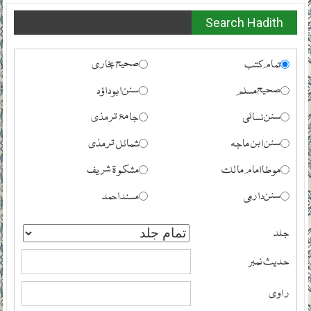
Search Hadith
تمام کتب
صحیح بخاری
صحیح مسلم
سنن ابوداؤد
سنن نسائی
جامع ترمذی
سنن ابن ماجہ
شمائل ترمذی
موطا امام مالک
مشکوۃ شریف
سنن دارمی
مسند احمد
جلد
حدیث نمبر
راوی