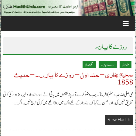
Skip to content
روزے کا بیان۔
جلد اول
روزے کا بیان۔
صحیح بخاری
صحیح بخاری – جلد اول – روزے کا بیان۔ – حدیث
1858
نبی صلی اللہ علیہ وسلم کا فرمانا کہ جب وضو کرے تو اپنے نتھنوں میں پانی ڈالے اور روزہ دار وغیر روزہ دار کی کوئی
تفریق نہیں کی ۔ اور حسن نے کہا کہ روزہ دار کے لئے ناک میں دوا ڈالنے میں کوئی حرج نہیں۔ اگر……
View Hadith