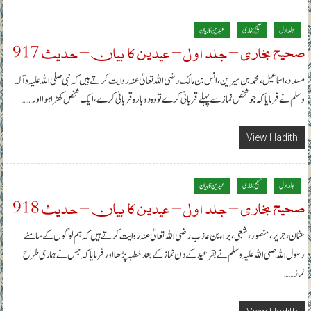
جلد اول
صحیح بخاری
عیدین کا بیان
صحیح بخاری – جلد اول – عیدین کا بیان – حدیث 917
مسدد، اسماعیل، محمد بن سیرین، انس بن مالک رضی اللہ تعالیٰ عنہ روایت کرتے ہیں کہ نبی صلی اللہ علیہ وآلہ
وسلم نے فرمایا کہ جو شخص نماز سے پہلے قربانی کرے تو وہ دوبارہ قربانی کرے، ایک شخص کھڑا ہوا اور……
View Hadith
جلد اول
صحیح بخاری
عیدین کا بیان
صحیح بخاری – جلد اول – عیدین کا بیان – حدیث 918
عثمان، جریر، منصور، شعبی، براء بن عازب رضی اللہ تعالیٰ عنہ روایت کرتے ہیں کہ ہم لوگوں کے سامنے
رسول اللہ صلی اللہ علیہ وسلم نے بقر عید کے دن نماز کے بعد خطبہ پڑھا اور فرمایا کہ جس نے ہماری طرح
نماز……