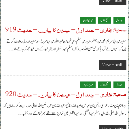
View Hadith
جلد اول
صحیح بخاری
عیدین کا بیان
صحیح بخاری – جلد اول – عیدین کا بیان – حدیث 919
سعید بن ابی مریم، محمد بن جعفر، زید بن اسلم، عیاض بن عبداللہ بن ابی سرح، ابوسعید خدری روایت کرتے
ہیں کہ انہوں نے فرمایا کہ نبی صلی اللہ علیہ وآلہ وسلم عید الفطر اور بقر عید کے دن عیدگاہ کو جاتے، اور……
View Hadith
جلد اول
صحیح بخاری
عیدین کا بیان
صحیح بخاری – جلد اول – عیدین کا بیان – حدیث 920
ابراہیم بن منذرحزامی، انس بن عیاض، عبیداللہ ، نافع، عبداللہ بن عمر رضی اللہ تعالیٰ عنہ روایت کرتے ہیں کہ
رسول اللہ صلی اللہ علیہ وسلم عیدالضحیٰ اور عیدالفطر میں نماز پڑھتے تھے پھر نماز کے بعد خطبہ……