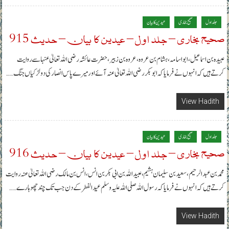
جلد اول
صحیح بخاری
عیدین کا بیان
صحیح بخاری – جلد اول – عیدین کا بیان – حدیث 915
عبیدہ بن اسماعیل، ابواسامہ، ہشام بن عروہ، عروہ بن زبیر، حضرت عائشہ رضی اللہ تعالیٰ عنہا سے روایت
کرتے ہیں کہ انہوں نے فرمایا کہ ابوبکر رضی اللہ تعالیٰ عنہ آئے اور میرے پاس انصار کی دو لڑکیاں جنگ……
View Hadith
جلد اول
صحیح بخاری
عیدین کا بیان
صحیح بخاری – جلد اول – عیدین کا بیان – حدیث 916
محمد بن عبدالرحیم، سعید بن سلیمان ہشیم، عبیداللہ بن ابی بکر بن انس، انس بن مالک رضی اللہ تعالیٰ عنہ روایت
کرتے ہیں کہ انہوں نے فرمایا کہ رسول اللہ صلی اللہ علیہ وسلم عید الفطر کے دن جب تک چند چھوہارے……
View Hadith