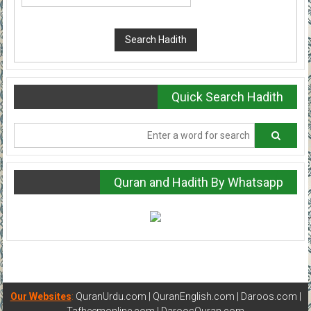
Quick Search Hadith
Quran and Hadith By Whatsapp
Our Websites
:
QuranUrdu.com
|
QuranEnglish.com
|
Daroos.com
|