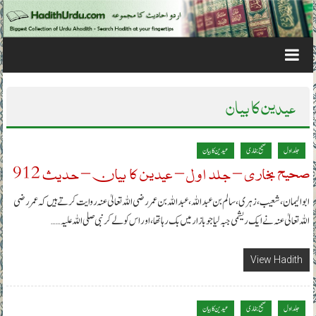
Skip to content
عیدین کا بیان
جلد اول
صحیح بخاری
عیدین کا بیان
صحیح بخاری – جلد اول – عیدین کا بیان – حدیث 912
ابو الیمان، شعیب، زہری، سالم بن عبداللہ ، عبداللہ بن عمر رضی اللہ تعالیٰ عنہ روایت کرتے ہیں کہ عمر رضی
اللہ تعالیٰ عنہ نے ایک ریشمی جبہ لیا جو بازار میں بک رہا تھا، اور اس کو لے کر نبی صلی اللہ علیہ……
View Hadith
جلد اول
صحیح بخاری
عیدین کا بیان