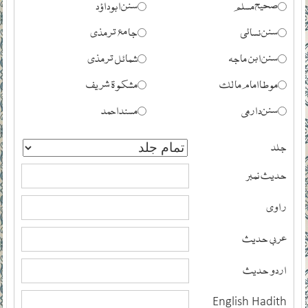
صحیح مسلم
سنن ابوداؤد
سنن نسائی
جامع ترمذی
سنن ابن ماجہ
شمائل ترمذی
موطا امام مالک
مشکوۃ شریف
سنن دارمی
مسند احمد
جلد
حدیث نمبر
راوی
عربی حدیث
اردو حدیث
English Hadith