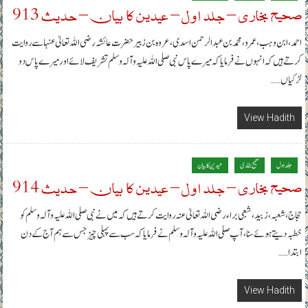
صحیح بخاری – جلد اول – عیدین کا بیان – حدیث 913
احمد، ابن وہب، عمرو، محمد بن عبدالرحمن اسدی، عروہ بن زبیر حضرت عائشہ رضی اللہ تعالیٰ عنہا سے روایت
کرتے ہیں کہ انہوں نے فرمایا کہ میرے پاس نبی صلی اللہ علیہ وآلہ وسلم تشریف لائے اور میرے پاس دو
لڑکیاں……
View Hadith
جلد اول
صحیح بخاری
عیدین کا بیان
صحیح بخاری – جلد اول – عیدین کا بیان – حدیث 914
حجاج، شعبہ، زبید، شعبی براء رضی اللہ تعالیٰ عنہ روایت کرتے ہیں کہ میں نے نبی صلی اللہ علیہ وآلہ وسلم کو
خطبہ دیتے ہوئے سنا، آپ صلی اللہ علیہ وآلہ وسلم نے فرمایا کہ سب سے پہلی چیز جس سے ہم آج کے دن
ابتدا……
View Hadith