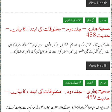
View Hadith
جلد دوم
صحیح بخاری
مخلوقات کی ابتداء کا بیان
صحیح بخاری – جلد دوم – مخلوقات کی ابتداء کا بیان –
حدیث 458
ستارہ کا بیان قتادہ نے آیت کریمہ اور ہم نے آسمان دنیا کو چراغوں سے مزین کیا“ کے ماتحت فرمایا کہ ان
ستاروں کی تخلیق کے تین مقصود ہیں نمبر۱ آسمان کی زینت بنانا نمبر۲ شیاطین کو مارنا نمبر ۳ رہنمائی کا……
View Hadith
جلد دوم
صحیح بخاری
مخلوقات کی ابتداء کا بیان
صحیح بخاری – جلد دوم – مخلوقات کی ابتداء کا بیان –
حدیث 459
محمد بن یوسف سفیان اعمش ابراہیم التیمی ان کے والد حضرت ابوذر رضی اللہ تعالیٰ عنہ سے روایت کرتے ہیں