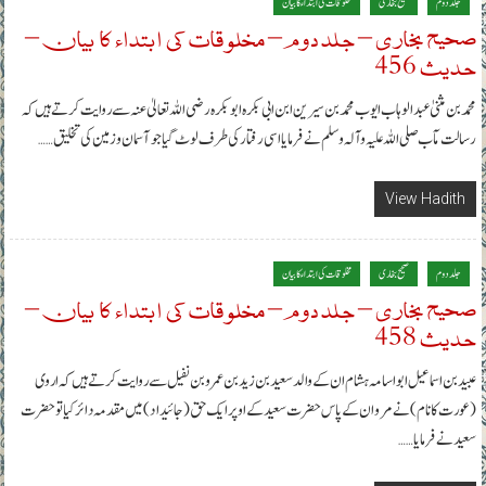
جلد دوم
صحیح بخاری
مخلوقات کی ابتداء کا بیان
صحیح بخاری – جلد دوم – مخلوقات کی ابتداء کا بیان –
حدیث 456
محمد بن مثنیٰ عبدالوہاب ایوب محمد بن سیرین ابن ابی بکرہ ابوبکرہ رضی اللہ تعالیٰ عنہ سے روایت کرتے ہیں کہ
رسالت مآب صلی اللہ علیہ وآلہ وسلم نے فرمایا اسی رفتار کی طرف لوٹ گیا جو آسمان و زمین کی تخلیق……
View Hadith
جلد دوم
صحیح بخاری
مخلوقات کی ابتداء کا بیان
صحیح بخاری – جلد دوم – مخلوقات کی ابتداء کا بیان –
حدیث 458
عبید بن اسماعیل ابواسامہ ہشام ان کے والد سعید بن زید بن عمرو بن نفیل سے روایت کرتے ہیں کہ اروی
(عورت کا نام) نے مروان کے پاس حضرت سعید کے اوپر ایک حق (جائیداد) میں مقدمہ دائر کیا تو حضرت
سعید نے فرمایا……