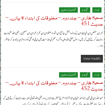
جلد دوم
صحیح بخاری
مخلوقات کی ابتداء کا بیان
صحیح بخاری – جلد دوم – مخلوقات کی ابتداء کا بیان –
حدیث 451
عمر بن حفص بن غیاث ان کے ولد اعمش جامع بن شداد صفوان بن محرز عمران بن حصین رضی اللہ عنہما سے
روایت کرتے ہیں کہ میں رسول صلی اللہ علیہ وآلہ وسلم کی خدمت میں اپنی اونٹنی کو دروازہ پر باندھ کر حاضر
ہوا……
View Hadith
جلد دوم
صحیح بخاری
مخلوقات کی ابتداء کا بیان
صحیح بخاری – جلد دوم – مخلوقات کی ابتداء کا بیان –
حدیث 452
عبداللہ بن ابی شیبہ ابواحمد سفیان ابوالزناد اعرج حضرت ابوہریرہ رضی اللہ تعالیٰ عنہ سے روایت کرتے ہیں کہ
رسول اللہ صلی اللہ علیہ وآلہ وسلم نے فرمایا میں سمجھتا ہوں کہ اللہ تعالیٰ فرماتا ہے کہ ابن……