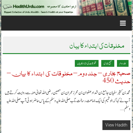
Skip to content
مخلوقات کی ابتداء کا بیان
جلد دوم
صحیح بخاری
مخلوقات کی ابتداء کا بیان
صحیح بخاری – جلد دوم – مخلوقات کی ابتداء کا بیان –
حدیث 450
محمد بن کثیر سفیان جامع بن شداد صفوان بن محرز عمران بن حصین رضی اللہ تعالیٰ عنہ سے روایت کرتے ہیں
آپ نے کہا کہ بنو تمیم کی ایک جماعت رسالت مآب صلی اللہ علیہ وسلم کے پاس حاضر ہوئی آپ صلی اللہ علیہ
وسلم……
View Hadith