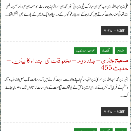
علی بن عبداللہ ابن علیہ علی بن مبارک یحیی بن ابی کثیر محمد بن ابراہیم بن حارث ابوسلمہ بن عبدالرحمن رضی
اللہ تعالیٰ عنہ روایت کرتے ہیں کہ ان کے اور چند لوگوں کے درمیان ایک زمین کے بارے میں جھگڑا تھا……
View Hadith
جلد دوم
صحیح بخاری
مخلوقات کی ابتداء کا بیان
صحیح بخاری – جلد دوم – مخلوقات کی ابتداء کا بیان –
حدیث 455
بشیر بن محمد عبداللہ بن موسیٰ بن عقبہ سالم اپنے والد سے روایت کرتے ہیں کہ رسالت مآب صلی اللہ علیہ وآلہ
وسلم نے فرمایا کہ جس نے ذرا سی زمین ناحق لے لی تو اسے قیامت کے دن سات زمینوں تک دھنسایا جائے
گ……
View Hadith