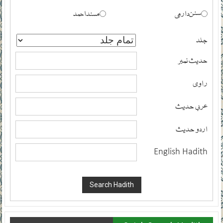
سنن دارمی
مسند احمد
جلد
حدیث نمبر
راوی
عربی حدیث
اردو حدیث
English Hadith