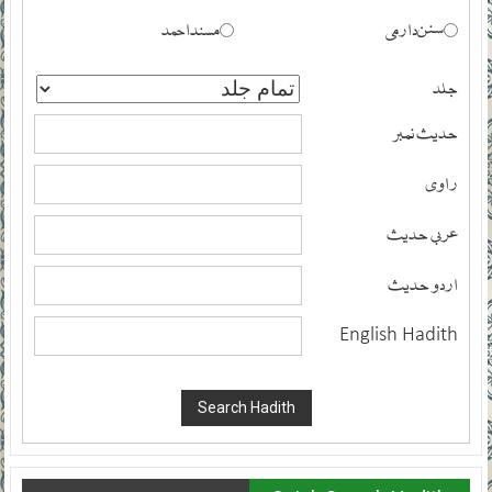
سنن دارمی
مسند احمد
جلد
حدیث نمبر
راوی
عربی حدیث
اردو حدیث
English Hadith