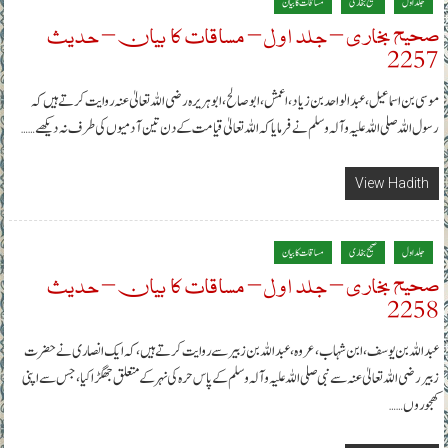
جلد اول
صحیح بخاری
مساقات کا بیان
صحیح بخاری – جلد اول – مساقات کا بیان – حدیث
2257
موسی بن اسماعیل، عبدالواحد بن زیاد، اعمش، ابوصالح، ابوہریرہ رضی اللہ تعالیٰ عنہ روایت کرتے ہیں کہ
رسول اللہ صلی اللہ علیہ وآلہ وسلم نے فرمایا کہ اللہ تعالیٰ قیامت کے دن تین آدمیوں کی طرف نہ دیکھے……
View Hadith
جلد اول
صحیح بخاری
مساقات کا بیان
صحیح بخاری – جلد اول – مساقات کا بیان – حدیث
2258
عبداللہ بن یوسف، ابن شہاب، عروہ، عبداللہ بن زبیر سے روایت کرتے ہیں، کہ ایک انصاری نے حضرت
زبیر رضی اللہ تعالیٰ عنہ سے نبی صلی اللہ علیہ وآلہ وسلم کے پاس حرہ کی نہر کے متعلق جھگڑا کیا، جس سے اپنی
کھجوروں……