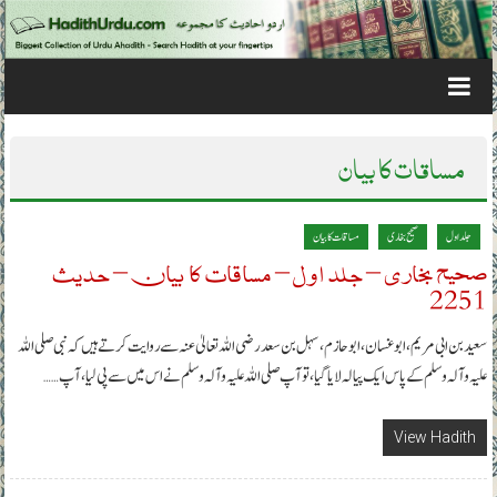
Skip to content
مساقات کا بیان
جلد اول
صحیح بخاری
مساقات کا بیان
صحیح بخاری – جلد اول – مساقات کا بیان – حدیث
2251
سعید بن ابی مریم، ابوغسان، ابوحازم ، سہل بن سعد رضی اللہ تعالیٰ عنہ سے روایت کرتے ہیں کہ نبی صلی اللہ
علیہ وآلہ وسلم کے پاس ایک پیالہ لایا گیا، تو آپ صلی اللہ علیہ وآلہ وسلم نے اس میں سے پی لیا، آپ……
View Hadith