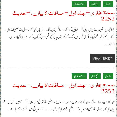
جلد اول
صحیح بخاری
مساقات کا بیان
صحیح بخاری – جلد اول – مساقات کا بیان – حدیث
2252
ابو الیمان، شعیب، زہری بیان کرتے ہیں، کہ مجھ سے انس بن مالک نے بیان کیا، کہ رسول اللہ صلی اللہ علیہ
وآلہ وسلم کے لئے ایک بکری انس بن مالک کے گھر میں پالی گئی تھی، اس کو آپ کے لئے دوہا گیا اور اس
دودھ……
View Hadith
جلد اول
صحیح بخاری
مساقات کا بیان
صحیح بخاری – جلد اول – مساقات کا بیان – حدیث
2253
عبداللہ بن یوسف، مالک، ابوالزناد، اعرج، حضرت ابوہریرہ رضی اللہ تعالیٰ عنہ روایت کرتے ہیں، انہوں نے
بیان کیا کہ رسول اللہ صلی اللہ علیہ وآلہ وسلم نے فرمایا کہ ضرورت سے زائد پانی اس لئے نہ روکا جائے،……