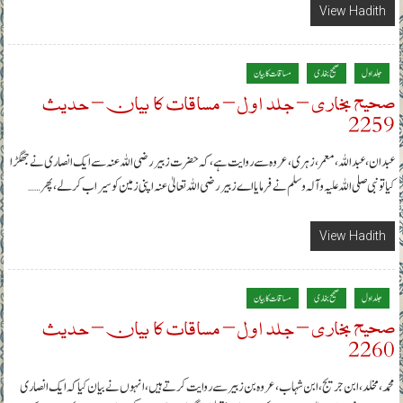
View Hadith
جلد اول
صحیح بخاری
مساقات کا بیان
صحیح بخاری – جلد اول – مساقات کا بیان – حدیث
2259
عبدان، عبداللہ ، معمر، زہری، عروہ سے روایت ہے، کہ حضرت زبیررضی اللہ عنہ سے ایک انصاری نے جھگڑا
کیا تو نبی صلی اللہ علیہ وآلہ وسلم نے فرمایا اے زبیر رضی اللہ تعالیٰ عنہ اپنی زمین کو سیراب کرلے، پھر……
View Hadith
جلد اول
صحیح بخاری
مساقات کا بیان
صحیح بخاری – جلد اول – مساقات کا بیان – حدیث
2260
محمد، مخلد، ابن جریج، ابن شہاب، عروہ بن زبیر سے روایت کرتے ہیں، انہوں نے بیان کیا کہ ایک انصاری