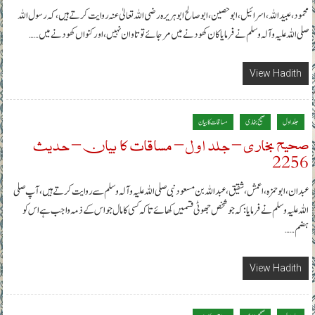
محمود، عبیداللہ ، اسرائیل، ابوحصین، ابوصالح ابوہریرہ رضی اللہ تعالیٰ عنہ روایت کرتے ہیں، کہ رسول اللہ
صلی اللہ علیہ وآلہ وسلم نے فرمایا کان کھودنے میں مر جائے تو تاوان نہیں، اور کنواں کھودنے میں……
View Hadith
جلد اول
صحیح بخاری
مساقات کا بیان
صحیح بخاری – جلد اول – مساقات کا بیان – حدیث
2256
عبدان، ابوحمزہ، اعمش، شقیق، عبداللہ بن مسعود نبی صلی اللہ علیہ وآلہ وسلم سے روایت کرتے ہیں، آپ صلی
اللہ علیہ وسلم نے فرمایا: کہ جو شخص جھوٹی قسمیں کھائے تاکہ کسی کا مال جو اس کے ذمہ واجب ہے اس کو
ہضم……
View Hadith