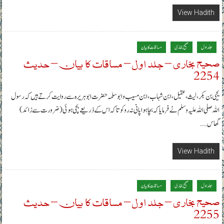
View Hadith
جلد اول
صحیح بخاری
مساقات کا بیان
صحیح بخاری – جلد اول – مساقات کا بیان – حدیث
2254
یحیی بن بکر، لیث، عقیل، ابن شہاب، ابن مسیب و ابوسلمہ حضرت ابوہریرہ سے روایت کرتے ہیں کہ رسول
اللہ صلی اللہ علیہ وسلم نے فرمایا کہ بچا ہوا پانی نہ روکو تاکہ اس کے ذریعے بچی ہوئی (ضرورت سے زائد)
گھاس……
View Hadith
جلد اول
صحیح بخاری
مساقات کا بیان
صحیح بخاری – جلد اول – مساقات کا بیان – حدیث
2255